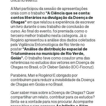
Única no evento.
A Mari participou da sessão de apresentações
orais com o trabalho
“A Ciência que se conta:
contos literários na divulgação da Doença de
Chagas”
em que relatou a experiência de escrever
um livro durante o seu trabalho de conclusão de
curso. Ao final do evento, foi premiada como o
terceiro melhor trabalho nesta categoria. Já o
Rogério apresentou a análise dos dados coletados
pela Vigilância Entomológica de Rio Verde no
poster
“Análise da distribuição espacial de
Triatomíneos no município de Rio Verde,
Goiás”.
O trabalho teve como coautor uma das
referências no estudos dos vetores em Doença de
Chagas no Brasil, o Dr Cleber Galvão (IOC-Fiocruz).
Parabéns, Mari e Rogério! E obrigado por
contribuírem para reduzir a invisibilidade da Doença
de Chagas em Goiás e no Brasil.
Quer saber mais sobre a Doença de Chagas? Quer
compartilhar um relato, contribuir para os estudos?
Sinta-se a vontade para nos procurar. Acompanhe
nosso blog e siga conosco
Ao Infinito e Além
…