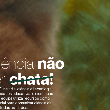
iência
não
er
chata!
une arte, ciência e tecnologia
vidades educativas e científicas
A equipe utiliza recursos como
icial para comunicar ciência de
 todas as idades.